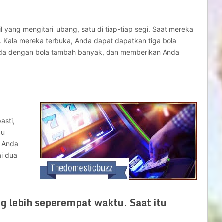
cil yang mengitari lubang, satu di tiap-tiap segi. Saat mereka
a. Kala mereka terbuka, Anda dapat dapatkan tiga bola
Anda dengan bola tambah banyak, dan memberikan Anda
asti,
au
a Anda
i dua
g lebih seperempat waktu. Saat itu