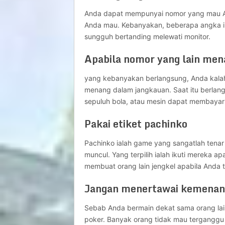
Anda dapat mempunyai nomor yang mau And
Anda mau. Kebanyakan, beberapa angka ini 
sungguh bertanding melewati monitor.
Apabila nomor yang lain men
yang kebanyakan berlangsung, Anda kalah
menang dalam jangkauan. Saat itu berlang
sepuluh bola, atau mesin dapat membayar 
Pakai etiket pachinko
Pachinko ialah game yang sangatlah tenar
muncul. Yang terpilih ialah ikuti mereka 
membuat orang lain jengkel apabila Anda 
Jangan menertawai kemenang
Sebab Anda bermain dekat sama orang la
poker. Banyak orang tidak mau terganggu 