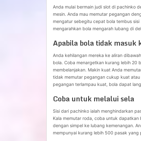
Anda mulai bermain judi slot di pachink
mesin. Anda mau memutar pegangan deng
mengatur sebegitu cepat bola tembus sisi
mengarahkan bola mengarah lubang di dek
Apabila bola tidak masuk 
Anda kehilangan mereka ke aliran dibawah
bola. Coba menargetkan kurang lebih 20 b
membelanjakan. Makin kuat Anda memutar 
tidak memutar pegangan cukup kuat atau 
pegangan terlampau kuat, bola dapat lang
Coba untuk melalui sela
Sisi dari pachinko ialah menghindarkan p
Kala memutar roda, coba untuk dapatkan 
dengan simpel ke lubang kemenangan. And
mempunyai kurang lebih 500 pasak yang p