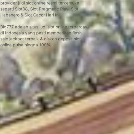
provider judi
slot
online resmi terkemuka
seperti Slot88, Slot Pragmatic Play, Slot
Habanero & Slot Gacor Hari Ini.
Big777 adalah situs judi
slot
online terpercaya
di Indonesia yang pasti memberikan flash
sale jackpot terbaik & diskon deposit slot
online pulsa hingga 100%.