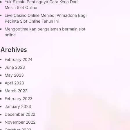
Yuk Simak! Pentingnya Cara Kerja Dari
Mesin Slot Online
Live Casino Online Menjadi Primadona Bagi
Pecinta Slot Online Tahun Ini
Mengoptimalkan pengalaman bermain slot
online
Archives
February 2024
June 2023
May 2023
April 2023
March 2023
February 2023
January 2023
December 2022
November 2022
October 2022