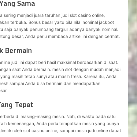
 Yang Sama
ering menjadi juara taruhan judi slot casino online,
n terbuka. Bonus besar yaitu bila nilai nominal jackpot
entu saja banyak penumpang tergiur adanya banyak nominal.
ntung besar, Anda perlu membaca artikel ini dengan cermat.
uk Bermain
ine judi ini dapat beri hasil maksimal berdasarkan di saat.
dengan saat Anda bermain. mesin slot dengan mudah menjadi
ang masih tetap sunyi atau masih fresh. Karena itu, Anda
h fresh sampai Anda bisa bermain dan mendapatkan
sar.
Yang Tepat
 berbeda di masing-masing mesin. Nah, di waktu pada satu
eraih kemenangan, Anda perlu tempatkan mesin yang punya
iliki oleh slot casino online, sampai mesin judi online dapat