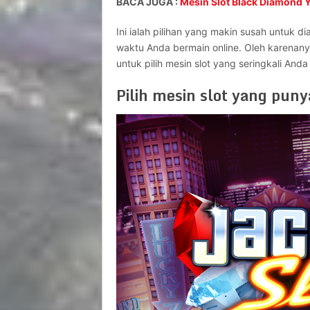
BACA JUGA :
Mesin Slot Black Diamond 
Ini ialah pilihan yang makin susah untuk d
waktu Anda bermain online. Oleh karenany
untuk pilih mesin slot yang seringkali And
Pilih mesin slot yang puny