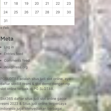
17
18
19
20
21
22
23
24
25
26
27
28
29
30
31
« Feb
Meta
Log in
Entries feed
Comments feed
WordPress.org
PGSLOT88 adalah situs judi slot online, ayo
daftar
slot88
resmi & slot demo dengan rtp
slot online terbaik di PG SLOT88.
Slot365 daftar situs judi slot online gacor
resmi 2023 & Situs judi online terpercaya
indonesia juga Menyediakan berbagai