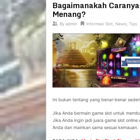
Bagaimanakah Caranya Pi
Menang?
By
admin
Informasi Slot
,
News
,
Tips
Ini bukan tentang yang benar-benar sede
Jika Anda bermain game slot untuk membaha
Jika Anda ingin jadi juara game slot onlin
Anda dan mainkan sama sesuai kemauan.