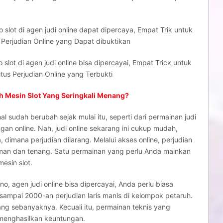
slot di agen judi online dapat dipercaya, Empat Trik untuk
s Perjudian Online yang Dapat dibuktikan
slot di agen judi online bisa dipercayai, Empat Trick untuk
itus Perjudian Online yang Terbukti
h Mesin Slot Yang Seringkali Menang?
 sudah berubah sejak mulai itu, seperti dari permainan judi
an online. Nah, judi online sekarang ini cukup mudah,
 dimana perjudian dilarang. Melalui akses online, perjudian
aman dan tenang. Satu permainan yang perlu Anda mainkan
mesin slot.
no, agen judi online bisa dipercayai, Anda perlu biasa
sampai 2000-an perjudian laris manis di kelompok petaruh.
ng sebanyaknya. Kecuali itu, permainan teknis yang
n menghasilkan keuntungan.