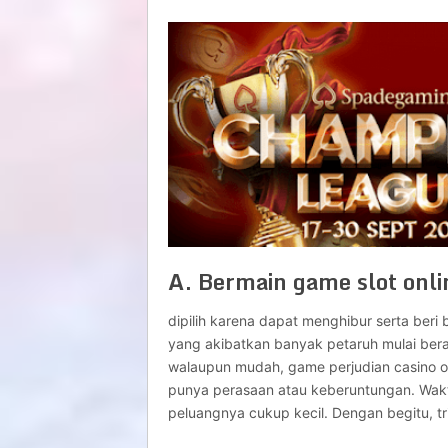
A. Bermain game slot onli
dipilih karena dapat menghibur serta beri
yang akibatkan banyak petaruh mulai beral
walaupun mudah, game perjudian casino onl
punya perasaan atau keberuntungan. Waktu
peluangnya cukup kecil. Dengan begitu, tric