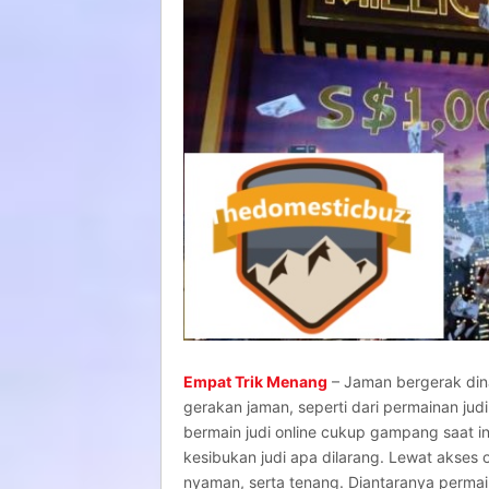
Empat Trik Menang
– Jaman bergerak dina
gerakan jaman, seperti dari permainan jud
bermain judi online cukup gampang saat i
kesibukan judi apa dilarang. Lewat akses 
nyaman, serta tenang. Diantaranya permain