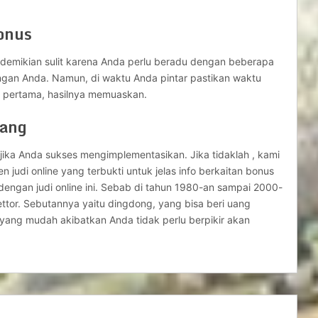
Bonus
emikian sulit karena Anda perlu beradu dengan beberapa
gan Anda. Namun, di waktu Anda pintar pastikan waktu
oin pertama, hasilnya memuaskan.
nang
ika Anda sukses mengimplementasikan. Jika tidaklah , kami
n judi online yang terbukti untuk jelas info berkaitan bonus
dengan judi online ini. Sebab di tahun 1980-an sampai 2000-
bettor. Sebutannya yaitu dingdong, yang bisa beri uang
yang mudah akibatkan Anda tidak perlu berpikir akan