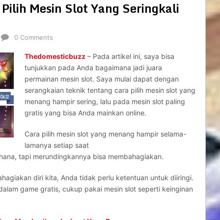
lih Mesin Slot Yang Seringkali
0 Comments
Thedomesticbuzz
– Pada artikel ini, saya bisa
tunjukkan pada Anda bagaimana jadi juara
permainan mesin slot. Saya mulai dapat dengan
serangkaian teknik tentang cara pilih mesin slot yang
menang hampir sering, lalu pada mesin slot paling
gratis yang bisa Anda mainkan online.
Cara pilih mesin slot yang menang hampir selama-
lamanya setiap saat
rhana, tapi merundingkannya bisa membahagiakan.
giakan diri kita, Anda tidak perlu ketentuan untuk diiringi.
e dalam game gratis, cukup pakai mesin slot seperti keinginan