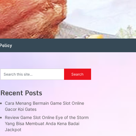
Policy
Recent Posts
Cara Menang Bermain Game Slot Online
Gacor Koi Gates
Review Game Slot Online Eye of the Storm
Yang Bisa Membuat Anda Kena Badai
Jackpot