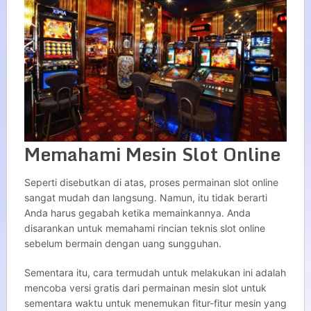
Memahami Mesin Slot Online
Seperti disebutkan di atas, proses permainan slot online
sangat mudah dan langsung. Namun, itu tidak berarti
Anda harus gegabah ketika memainkannya. Anda
disarankan untuk memahami rincian teknis slot online
sebelum bermain dengan uang sungguhan.
Sementara itu, cara termudah untuk melakukan ini adalah
mencoba versi gratis dari permainan mesin slot untuk
sementara waktu untuk menemukan fitur-fitur mesin yang