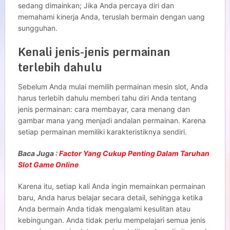
sedang dimainkan; Jika Anda percaya diri dan
memahami kinerja Anda, teruslah bermain dengan uang
sungguhan.
Kenali jenis-jenis permainan
terlebih dahulu
Sebelum Anda mulai memilih permainan mesin slot, Anda
harus terlebih dahulu memberi tahu diri Anda tentang
jenis permainan: cara membayar, cara menang dan
gambar mana yang menjadi andalan permainan. Karena
setiap permainan memiliki karakteristiknya sendiri.
Baca Juga :
Factor Yang Cukup Penting Dalam Taruhan
Slot Game Online
Karena itu, setiap kali Anda ingin memainkan permainan
baru, Anda harus belajar secara detail, sehingga ketika
Anda bermain Anda tidak mengalami kesulitan atau
kebingungan. Anda tidak perlu mempelajari semua jenis