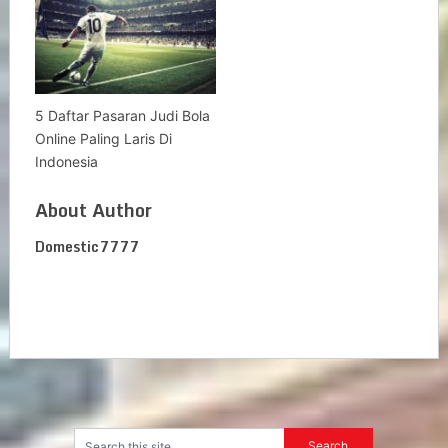
5 Daftar Pasaran Judi Bola
Online Paling Laris Di
Indonesia
About Author
Domestic7777