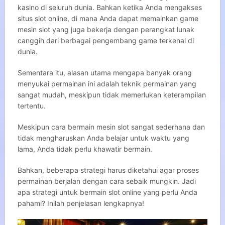
kasino di seluruh dunia. Bahkan ketika Anda mengakses
situs slot online, di mana Anda dapat memainkan game
mesin slot yang juga bekerja dengan perangkat lunak
canggih dari berbagai pengembang game terkenal di
dunia.
Sementara itu, alasan utama mengapa banyak orang
menyukai permainan ini adalah teknik permainan yang
sangat mudah, meskipun tidak memerlukan keterampilan
tertentu.
Meskipun cara bermain mesin slot sangat sederhana dan
tidak mengharuskan Anda belajar untuk waktu yang
lama, Anda tidak perlu khawatir bermain.
Bahkan, beberapa strategi harus diketahui agar proses
permainan berjalan dengan cara sebaik mungkin. Jadi
apa strategi untuk bermain slot online yang perlu Anda
pahami? Inilah penjelasan lengkapnya!