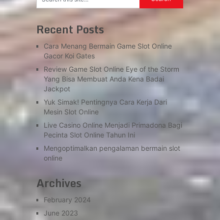
Recent Posts
Cara Menang Bermain Game Slot Online
Gacor Koi Gates
Review Game Slot Online Eye of the Storm
Yang Bisa Membuat Anda Kena Badai
Jackpot
Yuk Simak! Pentingnya Cara Kerja Dari
Mesin Slot Online
Live Casino Online Menjadi Primadona Bagi
Pecinta Slot Online Tahun Ini
Mengoptimalkan pengalaman bermain slot
online
Archives
February 2024
June 2023