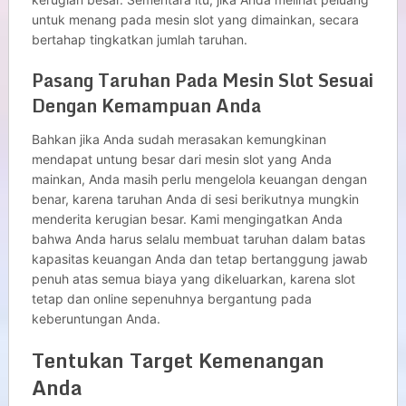
untuk menang pada mesin slot yang dimainkan, secara
bertahap tingkatkan jumlah taruhan.
Pasang Taruhan Pada Mesin Slot Sesuai
Dengan Kemampuan Anda
Bahkan jika Anda sudah merasakan kemungkinan
mendapat untung besar dari mesin slot yang Anda
mainkan, Anda masih perlu mengelola keuangan dengan
benar, karena taruhan Anda di sesi berikutnya mungkin
menderita kerugian besar. Kami mengingatkan Anda
bahwa Anda harus selalu membuat taruhan dalam batas
kapasitas keuangan Anda dan tetap bertanggung jawab
penuh atas semua biaya yang dikeluarkan, karena slot
tetap dan online sepenuhnya bergantung pada
keberuntungan Anda.
Tentukan Target Kemenangan
Anda