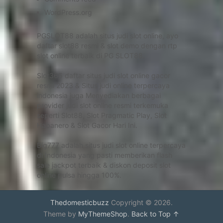
WordPress.org
PGSLOT88 adalah situs judi slot online, ayo
daftar
slot88
resmi & slot demo dengan rtp
slot online terbaik di PG SLOT88.
Slot365 daftar situs judi slot online gacor
resmi 2023 & Situs judi online terpercaya
indonesia juga Menyediakan berbagai
provider judi
slot
online resmi terkemuka
seperti Slot88, Slot Pragmatic Play, Slot
Habanero & Slot Gacor Hari Ini.
Big777 adalah situs judi
slot
online terpercaya
di Indonesia yang pasti memberikan flash
sale jackpot terbaik & diskon deposit slot
online pulsa hingga 100%.
Thedomesticbuzz
Copyright © 2026.
Theme by
MyThemeShop
.
Back to Top ↑