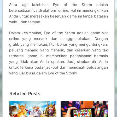
Satu lagi kelebihan Eye of the Storm adalah
ketersediaannya di platform online. Hal ini memungkinkan
Anda untuk merasakan keseruan game ini tanpa batasan
waktu dan tempat.
Dalam kesimpulan, Eye of the Storm adalah game slot
online yang menarik dan menggembirakan. Dengan
grafik yang memukau, fitur bonus yang menguntungkan,
peluang menang yang menarik, dan keseruan yang tak
terbatas, game ini memberikan pengalaman bermain
yang tidak akan Anda lupakan. Jadi, siapkan diri Anda
untuk terkena badai jackpot dan menikmati petualangan
yang luar biasa dalam Eye of the Storm!
Related Posts