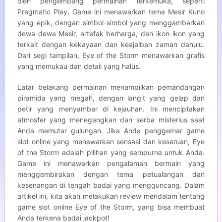
oleh pengembang permainan terkemuka, seperti
Pragmatic Play. Game ini menawarkan tema Mesir Kuno
yang epik, dengan simbol-simbol yang menggambarkan
dewa-dewa Mesir, artefak berharga, dan ikon-ikon yang
terkait dengan kekayaan dan keajaiban zaman dahulu.
Dari segi tampilan, Eye of the Storm menawarkan grafis
yang memukau dan detail yang halus.
Latar belakang permainan menampilkan pemandangan
piramida yang megah, dengan langit yang gelap dan
petir yang menyambar di kejauhan. Ini menciptakan
atmosfer yang menegangkan dan serba misterius saat
Anda memutar gulungan. Jika Anda penggemar game
slot online yang menawarkan sensasi dan keseruan, Eye
of the Storm adalah pilihan yang sempurna untuk Anda.
Game ini menawarkan pengalaman bermain yang
menggembirakan dengan tema petualangan dan
kesenangan di tengah badai yang mengguncang. Dalam
artikel ini, kita akan melakukan review mendalam tentang
game slot online Eye of the Storm, yang bisa membuat
Anda terkena badai jackpot!