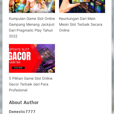
Kumpulan Game Slot Online
Keuntungan Dari Main
Gampang Menang Jackpot
Mesin Slot Terbaik Secara
Dari Pragmatic Play Tahun
Online
2022
5 Pilihan Game Slot Online
Gacor Terbaik dari Para
Profesional
About Author
Domestic7777