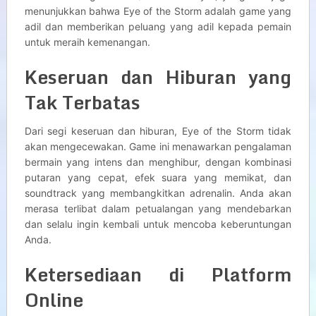
menunjukkan bahwa Eye of the Storm adalah game yang
adil dan memberikan peluang yang adil kepada pemain
untuk meraih kemenangan.
Keseruan dan Hiburan yang
Tak Terbatas
Dari segi keseruan dan hiburan, Eye of the Storm tidak
akan mengecewakan. Game ini menawarkan pengalaman
bermain yang intens dan menghibur, dengan kombinasi
putaran yang cepat, efek suara yang memikat, dan
soundtrack yang membangkitkan adrenalin. Anda akan
merasa terlibat dalam petualangan yang mendebarkan
dan selalu ingin kembali untuk mencoba keberuntungan
Anda.
Ketersediaan di Platform
Online