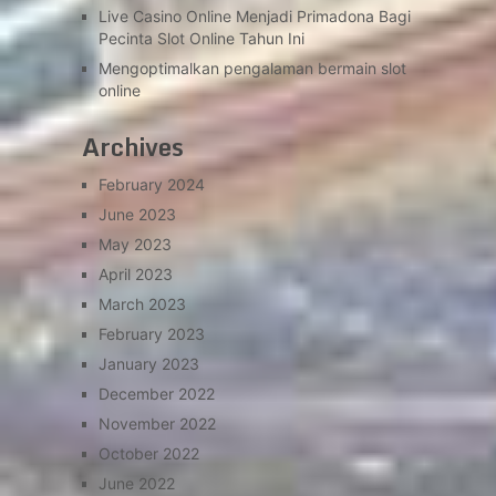
Live Casino Online Menjadi Primadona Bagi
Pecinta Slot Online Tahun Ini
Mengoptimalkan pengalaman bermain slot
online
Archives
February 2024
June 2023
May 2023
April 2023
March 2023
February 2023
January 2023
December 2022
November 2022
October 2022
June 2022