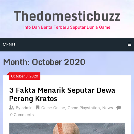
Skip
Thedomesticbuzz
to
content
Info Dan Berita Terbaru Seputar Dunia Game
MENU
Month:
October 2020
October 8, 2020
3 Fakta Menarik Seputar Dewa
Perang Kratos
By
admin
Game Online
,
Game Playstation
,
News
0 Comments