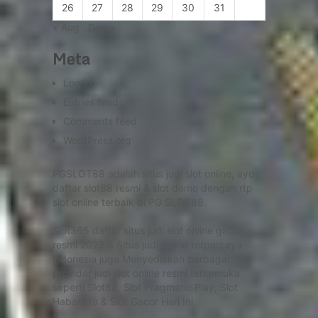
26
27
28
29
30
31
« Aug
Dec »
Meta
Log in
Entries feed
Comments feed
WordPress.org
PGSLOT88 adalah situs judi slot online, ayo
daftar
slot88
resmi & slot demo dengan rtp
slot online terbaik di PG SLOT88.
Slot365 daftar situs judi slot online gacor
resmi 2023 & Situs judi online terpercaya
indonesia juga Menyediakan berbagai
provider judi
slot
online resmi terkemuka
seperti Slot88, Slot Pragmatic Play, Slot
Habanero & Slot Gacor Hari Ini.