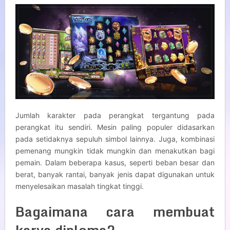
Jumlah karakter pada perangkat tergantung pada
perangkat itu sendiri. Mesin paling populer didasarkan
pada setidaknya sepuluh simbol lainnya. Juga, kombinasi
pemenang mungkin tidak mungkin dan menakutkan bagi
pemain. Dalam beberapa kasus, seperti beban besar dan
berat, banyak rantai, banyak jenis dapat digunakan untuk
menyelesaikan masalah tingkat tinggi.
Bagaimana cara membuat
karya diploma?