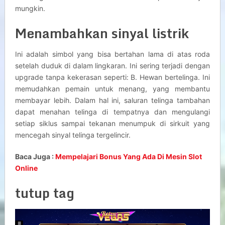
mungkin.
Menambahkan sinyal listrik
Ini adalah simbol yang bisa bertahan lama di atas roda
setelah duduk di dalam lingkaran. Ini sering terjadi dengan
upgrade tanpa kekerasan seperti: B. Hewan bertelinga. Ini
memudahkan pemain untuk menang, yang membantu
membayar lebih. Dalam hal ini, saluran telinga tambahan
dapat menahan telinga di tempatnya dan mengulangi
setiap siklus sampai tekanan menumpuk di sirkuit yang
mencegah sinyal telinga tergelincir.
Baca Juga :
Mempelajari Bonus Yang Ada Di Mesin Slot
Online
tutup tag