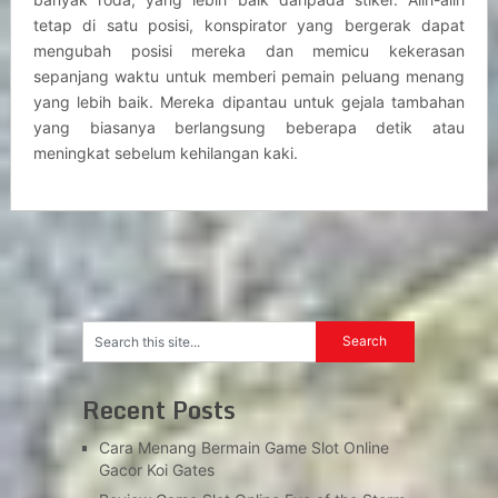
tetap di satu posisi, konspirator yang bergerak dapat
mengubah posisi mereka dan memicu kekerasan
sepanjang waktu untuk memberi pemain peluang menang
yang lebih baik. Mereka dipantau untuk gejala tambahan
yang biasanya berlangsung beberapa detik atau
meningkat sebelum kehilangan kaki.
Recent Posts
Cara Menang Bermain Game Slot Online
Gacor Koi Gates