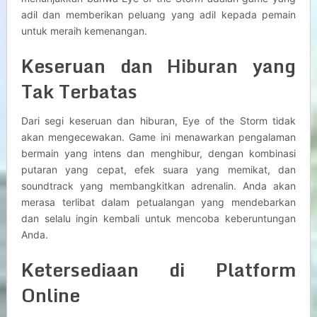
adil dan memberikan peluang yang adil kepada pemain
untuk meraih kemenangan.
Keseruan dan Hiburan yang
Tak Terbatas
Dari segi keseruan dan hiburan, Eye of the Storm tidak
akan mengecewakan. Game ini menawarkan pengalaman
bermain yang intens dan menghibur, dengan kombinasi
putaran yang cepat, efek suara yang memikat, dan
soundtrack yang membangkitkan adrenalin. Anda akan
merasa terlibat dalam petualangan yang mendebarkan
dan selalu ingin kembali untuk mencoba keberuntungan
Anda.
Ketersediaan di Platform
Online