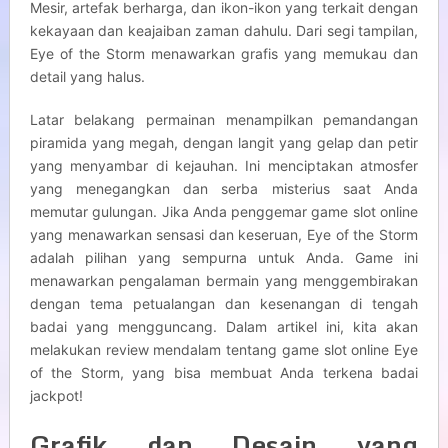
Mesir, artefak berharga, dan ikon-ikon yang terkait dengan
kekayaan dan keajaiban zaman dahulu. Dari segi tampilan,
Eye of the Storm menawarkan grafis yang memukau dan
detail yang halus.
Latar belakang permainan menampilkan pemandangan
piramida yang megah, dengan langit yang gelap dan petir
yang menyambar di kejauhan. Ini menciptakan atmosfer
yang menegangkan dan serba misterius saat Anda
memutar gulungan. Jika Anda penggemar game slot online
yang menawarkan sensasi dan keseruan, Eye of the Storm
adalah pilihan yang sempurna untuk Anda. Game ini
menawarkan pengalaman bermain yang menggembirakan
dengan tema petualangan dan kesenangan di tengah
badai yang mengguncang. Dalam artikel ini, kita akan
melakukan review mendalam tentang game slot online Eye
of the Storm, yang bisa membuat Anda terkena badai
jackpot!
Grafik dan Desain yang