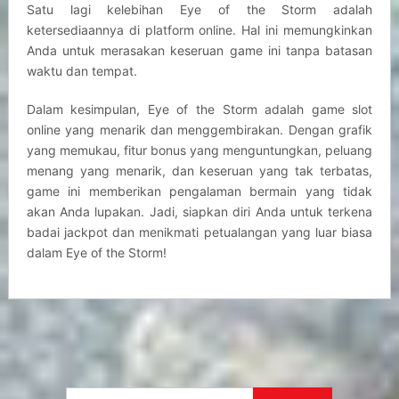
Satu lagi kelebihan Eye of the Storm adalah
ketersediaannya di platform online. Hal ini memungkinkan
Anda untuk merasakan keseruan game ini tanpa batasan
waktu dan tempat.
Dalam kesimpulan, Eye of the Storm adalah game slot
online yang menarik dan menggembirakan. Dengan grafik
yang memukau, fitur bonus yang menguntungkan, peluang
menang yang menarik, dan keseruan yang tak terbatas,
game ini memberikan pengalaman bermain yang tidak
akan Anda lupakan. Jadi, siapkan diri Anda untuk terkena
badai jackpot dan menikmati petualangan yang luar biasa
dalam Eye of the Storm!