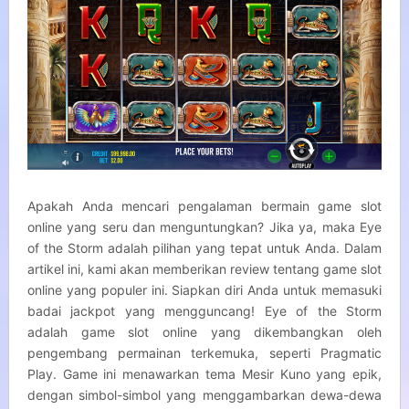
Apakah Anda mencari pengalaman bermain game slot
online yang seru dan menguntungkan? Jika ya, maka Eye
of the Storm adalah pilihan yang tepat untuk Anda. Dalam
artikel ini, kami akan memberikan review tentang game slot
online yang populer ini. Siapkan diri Anda untuk memasuki
badai jackpot yang mengguncang! Eye of the Storm
adalah game slot online yang dikembangkan oleh
pengembang permainan terkemuka, seperti Pragmatic
Play. Game ini menawarkan tema Mesir Kuno yang epik,
dengan simbol-simbol yang menggambarkan dewa-dewa