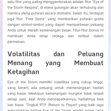
satu fitur yang paling menggembirakan adalah fitur “Eye of
the Storm Respins”, di mana gulungan akan terhubung dan
memicu ulang putaran secara otomatis. Selain itu, terdapat
juga fitur “Free Spins” yang memberikan putaran gratis
dengan simbol-simbol yang dapat memperbesar peluang
Anda untuk meraih kemenangan besar. Fitur-fitur bonus ini
membuat Anda tetap terjaga dan terlibat dalam
permainan.
Volatilitas dan Peluang
Menang yang Membuat
Ketagihan
Eye of the Storm memiliki volatilitas yang cukup tinggi,
yang berarti ada peluang untuk memenangkan hadiah
yang besar. Meskipun kemenangan mungkin tidak terjadi
setiap saat, saat Anda mendapatkannya, hadiahnya bisa
luar biasa. Tingkat RTP (Return to Player) yang baik juga
menunjukkan bahwa Eye of the Storm adalah game yang