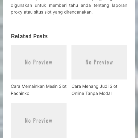
digunakan untuk memberi tahu anda tentang laporan
proxy atau situs slot yang direncanakan.
Related Posts
Cara Memainkan Mesin Slot
Cara Menang Judi Slot
Pachinko
Online Tanpa Modal