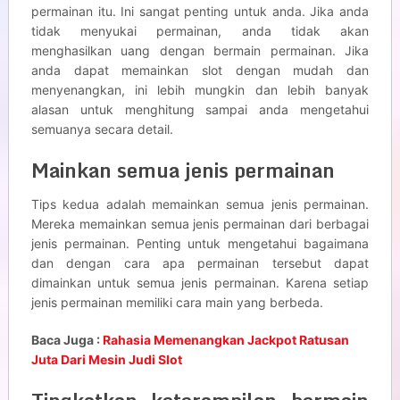
permainan itu. Ini sangat penting untuk anda. Jika anda
tidak menyukai permainan, anda tidak akan
menghasilkan uang dengan bermain permainan. Jika
anda dapat memainkan slot dengan mudah dan
menyenangkan, ini lebih mungkin dan lebih banyak
alasan untuk menghitung sampai anda mengetahui
semuanya secara detail.
Mainkan semua jenis permainan
Tips kedua adalah memainkan semua jenis permainan.
Mereka memainkan semua jenis permainan dari berbagai
jenis permainan. Penting untuk mengetahui bagaimana
dan dengan cara apa permainan tersebut dapat
dimainkan untuk semua jenis permainan. Karena setiap
jenis permainan memiliki cara main yang berbeda.
Baca Juga :
Rahasia Memenangkan Jackpot Ratusan
Juta Dari Mesin Judi Slot