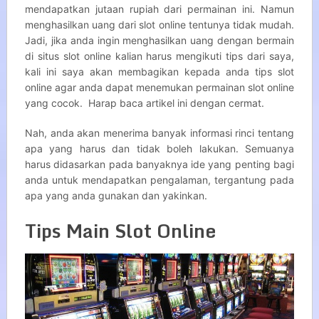
mendapatkan jutaan rupiah dari permainan ini. Namun
menghasilkan uang dari slot online tentunya tidak mudah.
Jadi, jika anda ingin menghasilkan uang dengan bermain
di situs slot online kalian harus mengikuti tips dari saya,
kali ini saya akan membagikan kepada anda tips slot
online agar anda dapat menemukan permainan slot online
yang cocok. Harap baca artikel ini dengan cermat.
Nah, anda akan menerima banyak informasi rinci tentang
apa yang harus dan tidak boleh lakukan. Semuanya
harus didasarkan pada banyaknya ide yang penting bagi
anda untuk mendapatkan pengalaman, tergantung pada
apa yang anda gunakan dan yakinkan.
Tips Main Slot Online