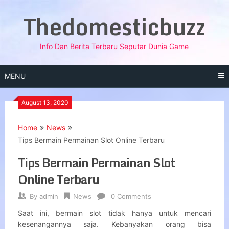
Skip
Thedomesticbuzz
to
content
Info Dan Berita Terbaru Seputar Dunia Game
MENU
August 13, 2020
Home
News
Tips Bermain Permainan Slot Online Terbaru
Tips Bermain Permainan Slot
Online Terbaru
By
admin
News
0 Comments
Saat ini, bermain slot tidak hanya untuk mencari
kesenangannya saja. Kebanyakan orang bisa