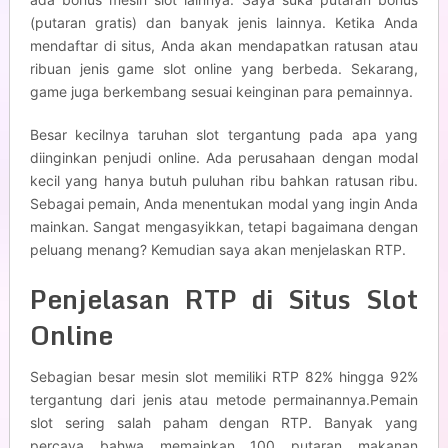
(putaran gratis) dan banyak jenis lainnya. Ketika Anda
mendaftar di situs, Anda akan mendapatkan ratusan atau
ribuan jenis game slot online yang berbeda. Sekarang,
game juga berkembang sesuai keinginan para pemainnya.
Besar kecilnya taruhan slot tergantung pada apa yang
diinginkan penjudi online. Ada perusahaan dengan modal
kecil yang hanya butuh puluhan ribu bahkan ratusan ribu.
Sebagai pemain, Anda menentukan modal yang ingin Anda
mainkan. Sangat mengasyikkan, tetapi bagaimana dengan
peluang menang? Kemudian saya akan menjelaskan RTP.
Penjelasan RTP di Situs Slot
Online
Sebagian besar mesin slot memiliki RTP 82% hingga 92%
tergantung dari jenis atau metode permainannya.Pemain
slot sering salah paham dengan RTP. Banyak yang
percaya bahwa memainkan 100 putaran makanan