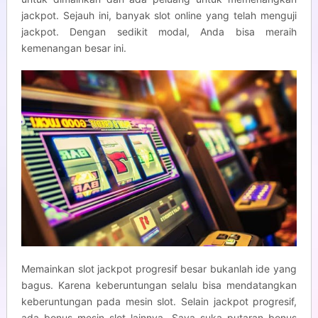
jackpot. Sejauh ini, banyak slot online yang telah menguji
jackpot. Dengan sedikit modal, Anda bisa meraih
kemenangan besar ini.
Memainkan slot jackpot progresif besar bukanlah ide yang
bagus. Karena keberuntungan selalu bisa mendatangkan
keberuntungan pada mesin slot. Selain jackpot progresif,
ada bonus mesin slot lainnya. Saya suka putaran bonus