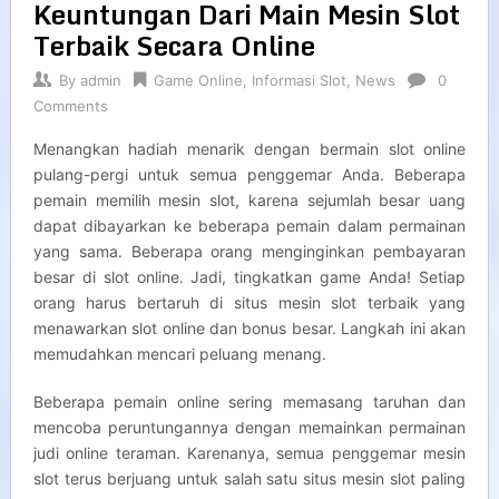
Keuntungan Dari Main Mesin Slot
Terbaik Secara Online
By
admin
Game Online
,
Informasi Slot
,
News
0
Comments
Menangkan hadiah menarik dengan bermain slot online
pulang-pergi untuk semua penggemar Anda. Beberapa
pemain memilih mesin slot, karena sejumlah besar uang
dapat dibayarkan ke beberapa pemain dalam permainan
yang sama. Beberapa orang menginginkan pembayaran
besar di slot online. Jadi, tingkatkan game Anda! Setiap
orang harus bertaruh di situs mesin slot terbaik yang
menawarkan slot online dan bonus besar. Langkah ini akan
memudahkan mencari peluang menang.
Beberapa pemain online sering memasang taruhan dan
mencoba peruntungannya dengan memainkan permainan
judi online teraman. Karenanya, semua penggemar mesin
slot terus berjuang untuk salah satu situs mesin slot paling