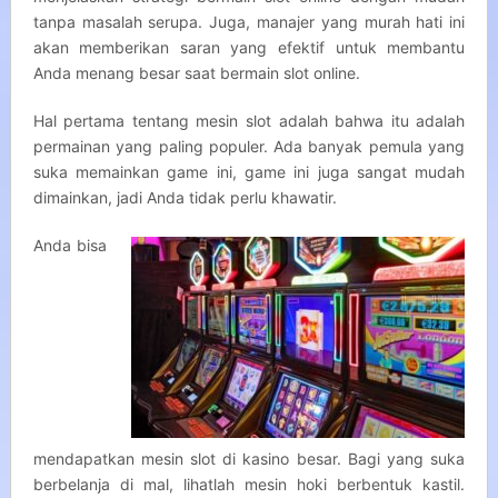
tanpa masalah serupa. Juga, manajer yang murah hati ini
akan memberikan saran yang efektif untuk membantu
Anda menang besar saat bermain slot online.
Hal pertama tentang mesin slot adalah bahwa itu adalah
permainan yang paling populer. Ada banyak pemula yang
suka memainkan game ini, game ini juga sangat mudah
dimainkan, jadi Anda tidak perlu khawatir.
Anda bisa
mendapatkan mesin slot di kasino besar. Bagi yang suka
berbelanja di mal, lihatlah mesin hoki berbentuk kastil.