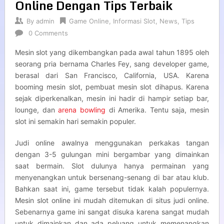
Online Dengan Tips Terbaik
By
admin
Game Online
,
Informasi Slot
,
News
,
Tips
0 Comments
Mesin slot yang dikembangkan pada awal tahun 1895 oleh
seorang pria bernama Charles Fey, sang developer game,
berasal dari San Francisco, California, USA. Karena
booming mesin slot, pembuat mesin slot dihapus. Karena
sejak diperkenalkan, mesin ini hadir di hampir setiap bar,
lounge, dan
arena bowling
di Amerika. Tentu saja, mesin
slot ini semakin hari semakin populer.
Judi online awalnya menggunakan perkakas tangan
dengan 3-5 gulungan mini bergambar yang dimainkan
saat bermain. Slot dulunya hanya permainan yang
menyenangkan untuk bersenang-senang di bar atau klub.
Bahkan saat ini, game tersebut tidak kalah populernya.
Mesin slot online ini mudah ditemukan di situs judi online.
Sebenarnya game ini sangat disuka karena sangat mudah
untuk dimainkan dan ada peluang untuk memenangkan