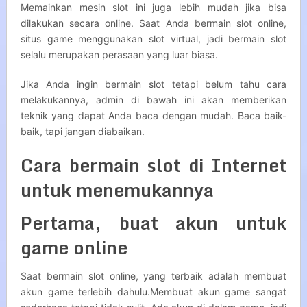
Memainkan mesin slot ini juga lebih mudah jika bisa
dilakukan secara online. Saat Anda bermain slot online,
situs game menggunakan slot virtual, jadi bermain slot
selalu merupakan perasaan yang luar biasa.
Jika Anda ingin bermain slot tetapi belum tahu cara
melakukannya, admin di bawah ini akan memberikan
teknik yang dapat Anda baca dengan mudah. Baca baik-
baik, tapi jangan diabaikan.
Cara bermain slot di Internet
untuk menemukannya
Pertama, buat akun untuk
game online
Saat bermain slot online, yang terbaik adalah membuat
akun game terlebih dahulu.Membuat akun game sangat