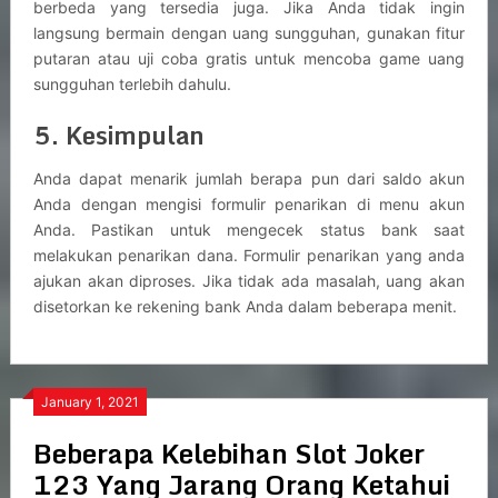
berbeda yang tersedia juga. Jika Anda tidak ingin
langsung bermain dengan uang sungguhan, gunakan fitur
putaran atau uji coba gratis untuk mencoba game uang
sungguhan terlebih dahulu.
5. Kesimpulan
Anda dapat menarik jumlah berapa pun dari saldo akun
Anda dengan mengisi formulir penarikan di menu akun
Anda. Pastikan untuk mengecek status bank saat
melakukan penarikan dana. Formulir penarikan yang anda
ajukan akan diproses. Jika tidak ada masalah, uang akan
disetorkan ke rekening bank Anda dalam beberapa menit.
January 1, 2021
Beberapa Kelebihan Slot Joker
123 Yang Jarang Orang Ketahui