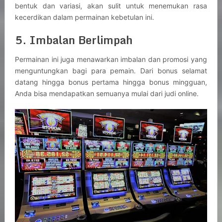
bentuk dan variasi, akan sulit untuk menemukan rasa
kecerdikan dalam permainan kebetulan ini.
5. Imbalan Berlimpah
Permainan ini juga menawarkan imbalan dan promosi yang
menguntungkan bagi para pemain. Dari bonus selamat
datang hingga bonus pertama hingga bonus mingguan,
Anda bisa mendapatkan semuanya mulai dari judi online.