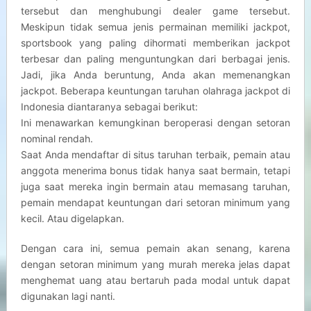
tersebut dan menghubungi dealer game tersebut.
Meskipun tidak semua jenis permainan memiliki jackpot,
sportsbook yang paling dihormati memberikan jackpot
terbesar dan paling menguntungkan dari berbagai jenis.
Jadi, jika Anda beruntung, Anda akan memenangkan
jackpot. Beberapa keuntungan taruhan olahraga jackpot di
Indonesia diantaranya sebagai berikut:
Ini menawarkan kemungkinan beroperasi dengan setoran
nominal rendah.
Saat Anda mendaftar di situs taruhan terbaik, pemain atau
anggota menerima bonus tidak hanya saat bermain, tetapi
juga saat mereka ingin bermain atau memasang taruhan,
pemain mendapat keuntungan dari setoran minimum yang
kecil. Atau digelapkan.
Dengan cara ini, semua pemain akan senang, karena
dengan setoran minimum yang murah mereka jelas dapat
menghemat uang atau bertaruh pada modal untuk dapat
digunakan lagi nanti.