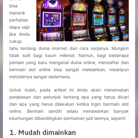
bisa
menarik
perhatian
siapa saja
jika Anda
cukup
tahu tentang dunia internet dan cara kerjanya. Mungkin
tidak sulit bagi kaum milenial. Namun, bagi beberapa
pemain yang baru mengenal dunia online, mendaftar dan
bermain slot online bisa sangat melelahkan, meskipun
metodenya sangat sederhana.
Untuk itulah, pada artikel ini Anda akan menemukan
penjelasan dan petunjuk tentang apa yang harus dicari
dan apa yang harus dilakukan ketika ingin bermain slot
online. Bermain sendiri selalu menawarkan banyak
keuntungan dibandingkan permainan judi lainnya, seperti:
1. Mudah dimainkan